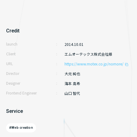
採用サイト
ライティング
Credit
launch
2014.10.01
Client
エムオーテックス株式会社様
URL
https://www.motex.co.jp/nomore/
Director
大元 純也
Designer
海本 高希
Frontend Engineer
山口 智代
Service
#Web creation