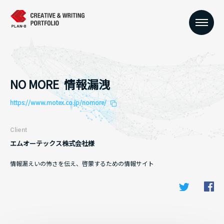
NO MORE 情報漏洩
https://www.motex.co.jp/nomore/
Client
エムオーテックス株式会社様
情報漏えいの怖さを伝え、啓蒙するための情報サイト
Fa
Twitter