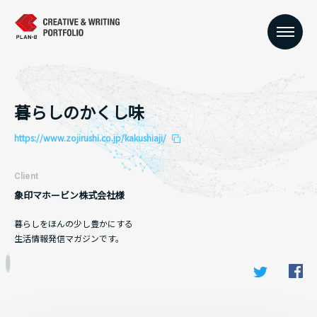
暮らしのかくし味
https://www.zojirushi.co.jp/kakushiaji/
Client
象印マホービン株式会社様
暮らしをほんの少し豊かにする
生活情報発信マガジンです。
Fa
Twitter