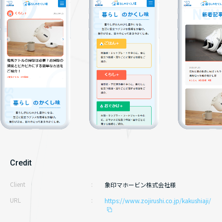
サイト制作
コンテンツ制作
お知らせ
ライティング実績
お問い合わせ
コーポレートサイト
資料請求
サービスサイト
キャンペーンサイト
メディアサイト
採用サイト
Credit
ライティング
Client
象印マホービン株式会社様
URL
https://www.zojirushi.co.jp/kakushiaji/